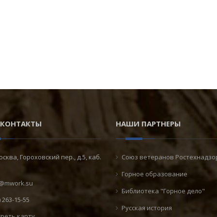
КОНТАКТЫ
НАШИ ПАРТНЕРЫ
Москва, Гороховский пер., д.5, каб.
Союз ветеранов Ростехнадзо
Горное образование
@mwork.su
Библиотека "Горное дело"
) 263-15-55
Русская история
реть карту