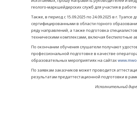
ископаемых, прошу направить руководителей и вед
геолого-маркшейдерских служб для участия в работ
Также, в период с 15.09.2025 по 24.09.2025 в г. Туа
сертифицированными в области горного образования
ряду направлений, а также подготовка специалист
техническими комплексами, включая беспилотные а
По окончании обучения слушатели получают удосто
профессиональной подготовке в качестве оператор
образовательных мероприятиях на сайтах
www.mwor
По заявкам заказчиков может проводится аттестаци
результатам предаттестационной подготовки в рам
Исполнитель