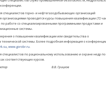
ущих специалистов служб промышленной безопасности, недропольз
е конференции.
псе для специалистов горно- и нефтегазодобывающих организаций
 организациями проводятся курсы повышения квалификации (72 час
ов по работе со специализированными программными продуктами и
виационные системы.
верения о повышении квалификации или свидетельства о
а технической системы. Более подробная информация о конференци
k.su
,
www.gorobr.ru
.
я специалистов по рациональному использованию и охране недр по
ках соответствующих курсов.
ный директор В.В. Грицков