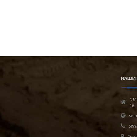
НАШИ 
г. 
19
smr
(499
Смот