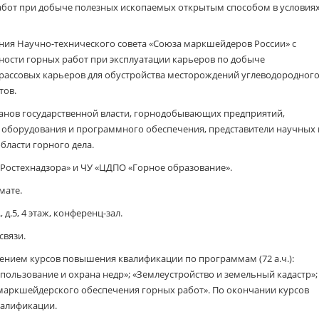
абот при добыче полезных ископаемых открытым способом в условия
ния Научно-технического совета «Союза маркшейдеров России» с
ости горных работ при эксплуатации карьеров по добыче
ассовых карьеров для обустройства месторождений углеводородного
тов.
анов государственной власти, горнодобывающих предприятий,
 оборудования и программного обеспечения, представители научных 
бласти горного дела.
Ростехнадзора» и ЧУ «ЦДПО «Горное образование».
мате.
 д.5, 4 этаж, конференц-зал.
связи.
нием курсов повышения квалификации по программам (72 а.ч.):
пользование и охрана недр»; «Землеустройство и земельный кадастр»;
маркшейдерского обеспечения горных работ». По окончании курсов
валификации.