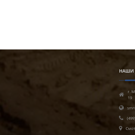
НАШИ 
г. М
19
smr
(499
Смот