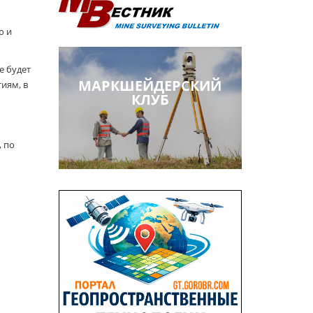
ю и
е будет
МАРКШЕЙДЕРСКИЙ
иям, в
КЛУБ
, по