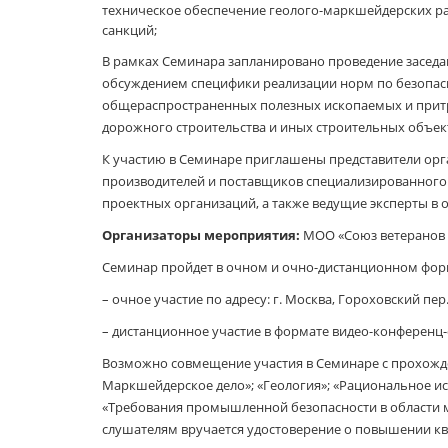
техническое обеспечение геолого-маркшейдерских р
санкций;
В рамках Семинара запланировано проведение заседа
обсуждением специфики реализации норм по безопасн
общераспространенных полезных ископаемых и притр
дорожного строительства и иных строительных объек
К участию в Семинаре приглашены представители орг
производителей и поставщиков специализированного
проектных организаций, а также ведущие эксперты в о
Организаторы мероприятия:
МОО «Союз ветеранов 
Семинар пройдет в очном и очно-дистанционном фор
– очное участие по адресу: г. Москва, Гороховский пер.,
– дистанционное участие в формате видео-конференц-
Возможно совмещение участия в Семинаре с прохожде
Маркшейдерское дело»; «Геология»; «Рациональное ис
«Требования промышленной безопасности в области 
слушателям вручается удостоверение о повышении к