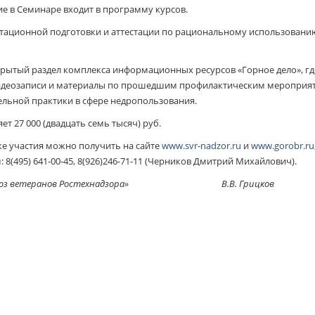
тие в Семинаре входит в программу курсов.
тационной подготовки и аттестации по рациональному использовани
крытый раздел комплекса информационных ресурсов «Горное дело», гд
видеозаписи и материалы по прошедшим профилактическим мероприят
льной практики в сфере недропользования.
т 27 000 (двадцать семь тысяч) руб.
е участия можно получить на сайте
www.svr-nadzor.ru
и
www.gorobr.ru
: 8(495) 641-00-45, 8(926)246-71-11 (Черников Дмитрий Михайлович).
О «Союз ветеранов Ростехнадзора» В.В. Грицков