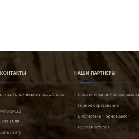
КОНТАКТЫ
НАШИ ПАРТНЕРЫ
осква, Гороховский пер., д.5, каб.
Союз ветеранов Ростехнадзора
Горное образование
@mwork.su
Библиотека "Горное дело"
) 263-15-55
Русская история
реть карту