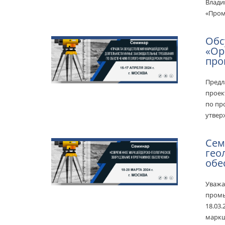
Влади
«Пром
Обс
«Ор
про
Предл
проек
по пр
утвер
Сем
гео
обе
Уважа
промы
18.03
маркш