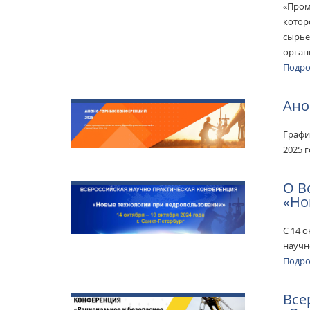
«Пром
котор
сырье
орган
Подр
Ано
Графи
2025 
О В
«Но
С 14 о
научн
Подр
Все