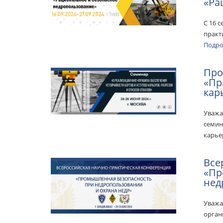
«Ра
С 16 с
практ
Подр
Про
«Пр
кар
Уважа
семин
карье
Все
«Пр
нед
Уважа
орган