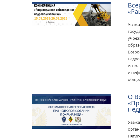
Все
«Ра
Уважа
госуд
учреж
образо
Всеро
недро
испол
и неф
общес
О В
«Пр
нед
Уважа
орган
Пятиг