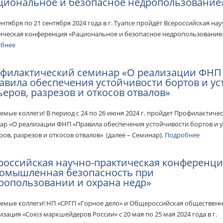
циональное и безопасное недропользование
ентября по 21 сентября 2024 года в г. Туапсе пройдёт Всероссийская на
ическая конференция «Рациональное и безопасное недропользование
обнее
филактический семинар «О реализации ФНП
авила обеспечения устойчивости бортов и ус
ьеров, разрезов и откосов отвалов»
емые коллеги! В период с 24 по 26 июня 2024 г. пройдет Профилактиче
ар «О реализации ФНП «Правила обеспечения устойчивости бортов и 
ров, разрезов и откосов отвалов» (далее – Семинар).
Подробнее
российская научно-практическая конференц
омышленная безопасность при
ропользовании и охрана недр»
емые коллеги! НП «СРГП «Горное дело» и Общероссийская обществен
изация «Союз маркшейдеров России» с 20 мая по 25 мая 2024 года в г.