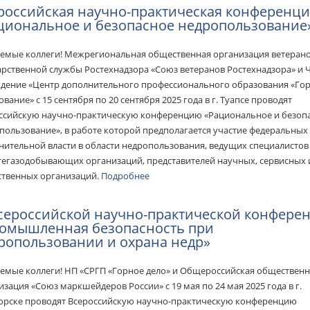
российская научно-практическая конференц
циональное и безопасное недропользование
емые коллеги! Межрегиональная общественная организация ветеран
арственной службы Ростехнадзора «Союз ветеранов Ростехнадзора» и 
дение «Центр дополнительного профессионального образования «Го
вание» с 15 сентября по 20 сентября 2025 года в г. Туапсе проводят
ссийскую научно-практическую конференцию «Рациональное и безоп
пользование», в работе которой предполагается участие федеральных
нительной власти в области недропользования, ведущих специалистов
тегазодобывающих организаций, представителей научных, сервисных 
твенных организаций.
Подробнее
сероссийской научно-практической конфере
омышленная безопасность при
ропользовании и охрана недр»
емые коллеги! НП «СРГП «Горное дело» и Общероссийская обществен
изация «Союз маркшейдеров России» с 19 мая по 24 мая 2025 года в г.
орске проводят Всероссийскую научно-практическую конференцию