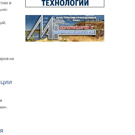
стию в
ьно-
ий.
аров на
нции
ая
ии».
ия