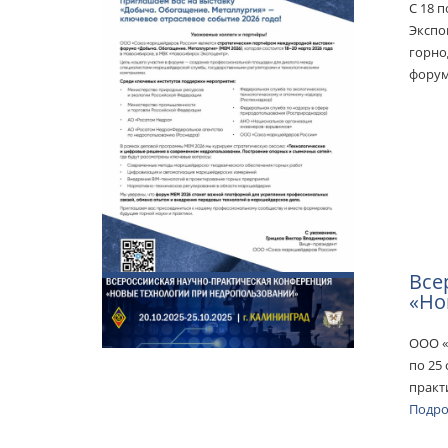
С 18 
Экспо
горно
форум
Все
«Но
ООО «
по 25
практ
Подр