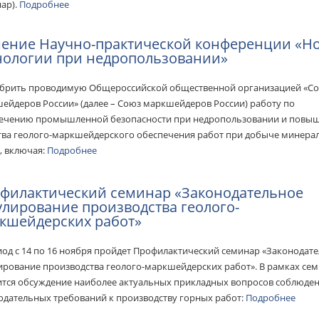
ар).
Подробнее
ение Научно-практической конференции «Н
нологии при недропользовании»
обрить проводимую Общероссийской общественной организацией «С
ейдеров России» (далее – Союз маркшейдеров России) работу по
ечению промышленной безопасности при недропользовании и пов
тва геолого-маркшейдерского обеспечения работ при добыче минера
, включая:
Подробнее
филактический семинар «Законодательное
улирование производства геолого-
кшейдерских работ»
иод с 14 по 16 ноября пройдет Профилактический семинар «Законодат
ирование производства геолого-маркшейдерских работ». В рамках се
ится обсуждение наиболее актуальных прикладных вопросов соблюде
одательных требований к производству горных работ:
Подробнее