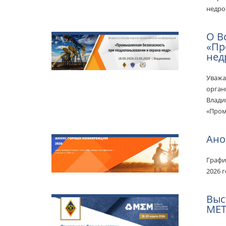
недро
О В
«Пр
нед
Уважа
орган
Влади
«Пром
Ано
Графи
2026 
Выс
МЕТ