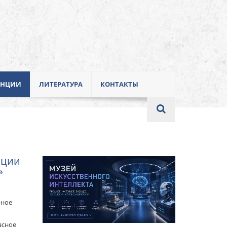
ЕНЦИИ
ЛИТЕРАТУРА
КОНТАКТЫ
нции
»
рное
асное