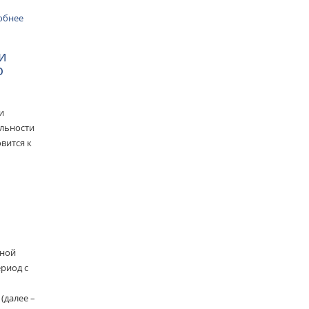
обнее
и
о
и
ельности
вится к
рной
риод с
(далее –