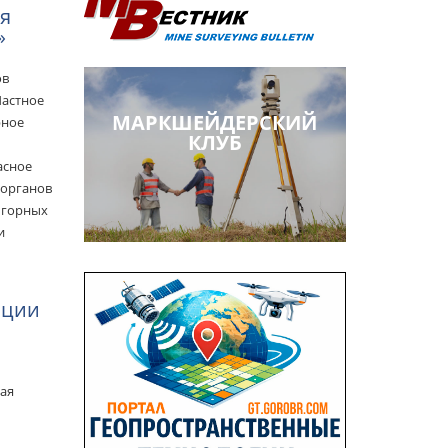
ия
»
ов
Частное
МАРКШЕЙДЕРСКИЙ
рное
КЛУБ
асное
 органов
 горных
и
нции
ная