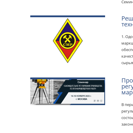
Семин
Реш
тех
1. Од
маркш
обесп
качес
сырья
Про
рег
мар
В пер
регул
состо
закон