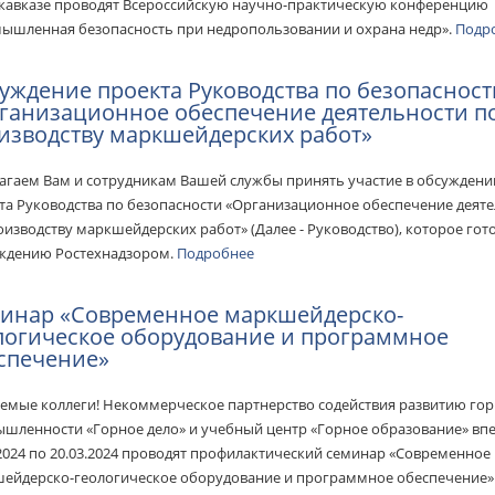
кавказе проводят Всероссийскую научно-практическую конференцию
ышленная безопасность при недропользовании и охрана недр».
Подр
уждение проекта Руководства по безопасност
ганизационное обеспечение деятельности п
изводству маркшейдерских работ»
агаем Вам и сотрудникам Вашей службы принять участие в обсуждени
та Руководства по безопасности «Организационное обеспечение деят
оизводству маркшейдерских работ» (Далее - Руководство), которое гото
ждению Ростехнадзором.
Подробнее
инар «Современное маркшейдерско-
логическое оборудование и программное
спечение»
емые коллеги! Некоммерческое партнерство содействия развитию го
шленности «Горное дело» и учебный центр «Горное образование» впе
.2024 по 20.03.2024 проводят профилактический семинар «Современное
ейдерско-геологическое оборудование и программное обеспечение» 