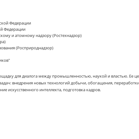
йской Федерации
ой Федерации
скому и атомному надзору (Ростехнадзор)
ра)
зования (Росприроднадзор)
иков"
щадку для диалога между промышленностью, наукой и властью. Ее це
задач: внедрения новых технологий добычи, обогащения, переработки
ие искусственного интеллекта, подготовка кадров.