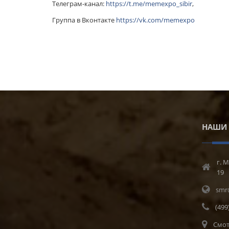
Телеграм-канал:
https://t.me/memexpo_sibir
,
Группа в Вконтакте
https://vk.com/memexpo
НАШИ 
г. М
19
smr
(499
Смот