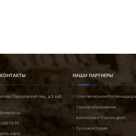
КОНТАКТЫ
НАШИ ПАРТНЕРЫ
осква, Гороховский пер., д.5, каб.
Союз ветеранов Ростехнадзора
Горное образование
@mwork.su
Библиотека "Горное дело"
) 263-15-55
Русская история
реть карту