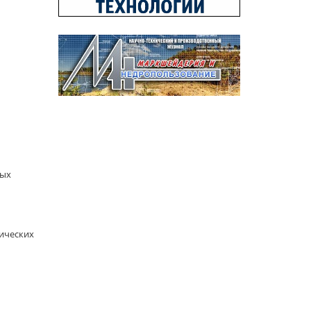
ных
ических