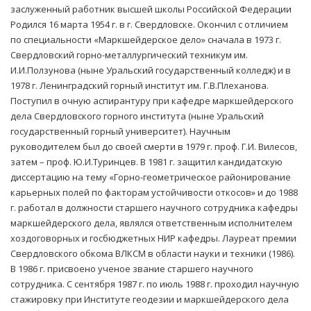
заслуженный работник высшей школы Российской Федерации
Родился 16 марта 1954 г. в г. Свердловске. Окончил с отличием
по специальности «Маркшейдерское дело» сначала в 1973 г.
Свердловский горно-металлургический техникум им.
И.И.Ползунова (ныне Уральский государственный колледж) и в
1978 г. Ленинградский горный институт им. Г.В.Плеханова.
Поступил в очную аспирантуру при кафедре маркшейдерского
дела Свердловского горного института (ныне Уральский
государственный горный университет). Научным
руководителем был до своей смерти в 1979 г. проф. Г.И. Вилесов,
затем – проф. Ю.И.Туринцев. В 1981 г. защитил кандидатскую
диссертацию на тему «Горно-геометрическое районирование
карьерных полей по факторам устойчивости откосов» и до 1988
г. работал в должности старшего научного сотрудника кафедры
маркшейдерского дела, являлся ответственным исполнителем
хоздоговорных и госбюджетных НИР кафедры. Лауреат премии
Свердловского обкома ВЛКСМ в области науки и техники (1986).
В 1986 г. присвоено ученое звание старшего научного
сотрудника. С сентября 1987 г. по июль 1988 г. проходил научную
стажировку при Институте геодезии и маркшейдерского дела