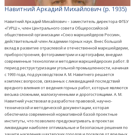
Навитний Аркадий Михайлович (р. 1935)
Навитний Аркадий Михайлович – заместитель директора ФГБУ
«ГУРШ », член Центрального совета Общероссийской
общественной организации «Союз маркшейдеров России»,
действительный член Академии горных наук. Внес большой
вклад в развитие отраслевой и отечественной маркшейдерии,
приборостроения, фотограмметрии и картографии, внедрил
современные технологии и методики маркшейдерских работ. В
период реструктуризации угольной промышленности, начиная
с 1993 года, под руководством А. М. Навитнего решается
комплекс вопросов, связанных с ликвидацией последствий
вредного влияния от ведения горных работ, которые являются
весьма сложными, малоизученными и дорогостоящими. А. М.
Навитний участвовал в разработке правовой, научно-
технической и методической документации, которая
обеспечила современной нормативной базой проектные
институты, что позволило предусматривать в проектах
ликвидации наиболее оптимальные и безопасные решения по
защите населения шахтерских городов и поселков от вредных