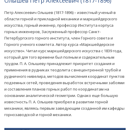
Олышев Петр Алексеевич (1817-1896)
Петр Алексеевич Олышев (1817-1896) – известный ученый в
области горной и прикладной механики и маркшейдерского
искусства, горный инженер, профессор Института корпуса
горных инженеров, Заслуженный профессор Санкт-
Петербургского горного института, член Горного совета и
Горного ученого комитета. Автор курса «Маркшейдерское
искусство». Читал курс маркшейдерского искусства с 1839 года,
который для того времени был полным и содержательным
трудом. П. А. Олышеву принадлежит приоритет создания и
применения в рудниках теодолита с внецентренной трубой и
рудничного нивелира, методов вычисления координат пунктов
подземных сетей, проведения выработок встречными забоями
и составления планов горных работ по координатам на
основании аналитической геометрии. Однако еще большую
известность П. А. Олышев приобрел в развитии горной
механики, являясь первым заведующим созданной им кафедры
горнозаводской и горной механики.