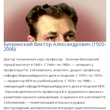
Букринский Виктор Александрович (1920-
2006)
Доктор технических наук, профессор. Окончил Московский
горный институт в 1943 г. С 1944 г. по 1969 г. — аспирант у
профессора П.К. Соболевского, ассистент, доцент, профессор
кафедры Маркшейдерского дела и геодезии. С 1970 г. по 1974 г.
— проректор МГИ по учебной работе. С 1974 г. по 1988 г. —
заведующий кафедрой Маркшейдерского дела и геодезии МГИ.
Научная деятельность профессора В.А. Букринского связана с
развитием научного направления, созданного его учителем П.К.
Соболевским, — геометризация угольных и рудных
месторождений, математическая интерпретация геологических